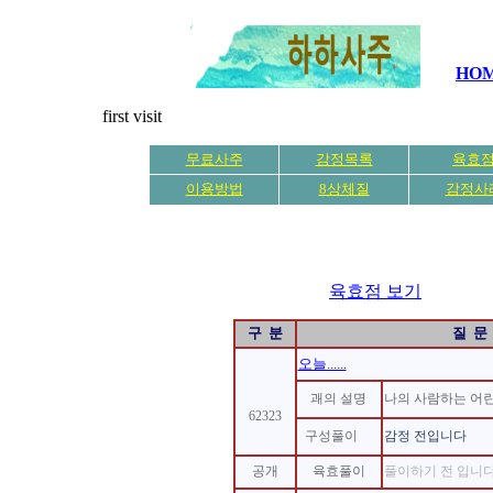
HO
first visit
무료사주
감정목록
육효
이용방법
8상체질
감정사
육효점 보기
현재페
구 분
질 문
오늘......
괘의 설명
나의 사람하는 어린
62323
구성풀이
감정 전입니다
공개
육효풀이
풀이하기 전 입니다.